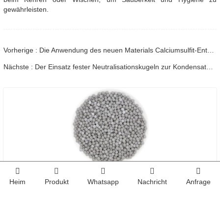
gewährleisten.
Vorherige : Die Anwendung des neuen Materials Calciumsulfit-Entchlorungskugeln von ETERNAL WORLD als Vorfilter in Dusch- und Waschwasserreinigern.
Nächste : Der Einsatz fester Neutralisationskugeln zur Kondensataufbereitung in gasbefeuerten Warmwasserbereitern, Industriekesseln, Luftvorwärmern und ähnlichen Geräten
Turmalin-Keramikkugel
Heim
Produkt
Whatsapp
Nachricht
Anfrage