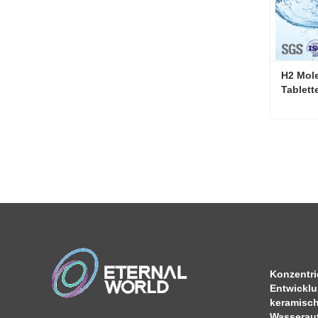
H2 Mole
Tablett
Kontakt
Konzentrie
Entwickl
keramisch
Wasserauf