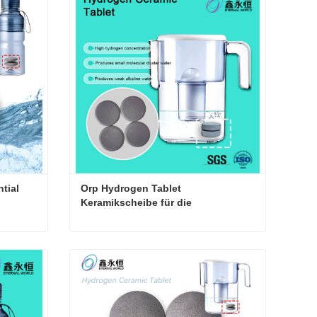
Kontaktieren Sie mich jetzt
tial 
Orp Hydrogen Tablet 
Keramikscheibe für die 
Wasserfiltration
Tablette mit negativem Potential ORP-Keramiktablette
Orp Hydrogen Tablet Keramikscheibe für die Wasserfiltration
Kontaktieren Sie mich jetzt