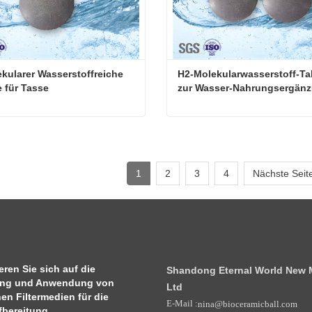
kularer Wasserstoffreiche 
H2-Molekularwasserstoff-Tab
e für Tasse
zur Wasser-Nahrungsergän
H2 Molekularer Wasserstoffreiche Tablette für Tasse
ieren Sie mich jetzt
Kontaktieren Sie mich jetzt
1
2
3
4
Nächste Seit
ren Sie sich auf die
Shandong Eternal World New Ma
ung und Anwendung von
Ltd
en Filtermedien für die
E-Mail :
nina@bioceramicball.com
bereitung