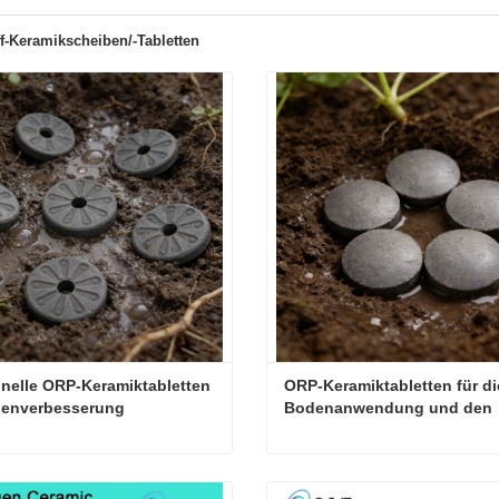
f-Keramikscheiben/-Tabletten
nelle ORP-Keramiktabletten 
ORP-Keramiktabletten für die
denverbesserung
Bodenanwendung und den 
Pflanzenbau
Funktionelle ORP-Keramiktabletten zur Bodenverbesserung