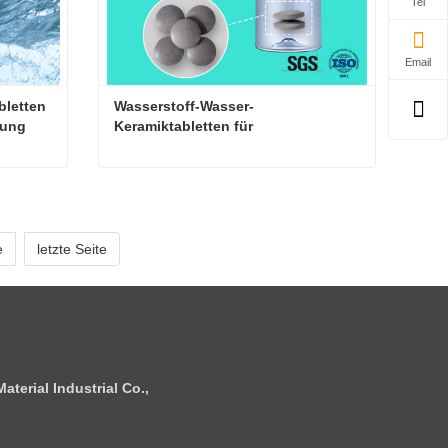
Tel
Email
letten 
Wasserstoff-Wasser-
zung
Keramiktabletten für 
Wasserflaschen
H2-Molekularwasserstoff-Tabletten zur Wasser-Nahrungsergänzung
Wasserstoff-Wasser-Keramiktabletten für Wasserflaschen
Kontaktieren Sie mich jetzt
e
letzte Seite
terial Industrial Co.,