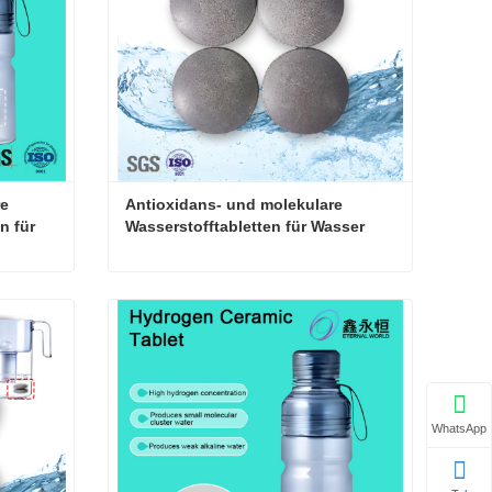
e 
Antioxidans- und molekulare 
 für 
Wasserstofftabletten für Wasser
Antioxidative und molekulare Wasserstoff-Keramiktabletten für Trinkwasser
Antioxidans- und molekulare Wasserstofftabletten für Wasser
Kontaktieren Sie mich jetzt
WhatsApp