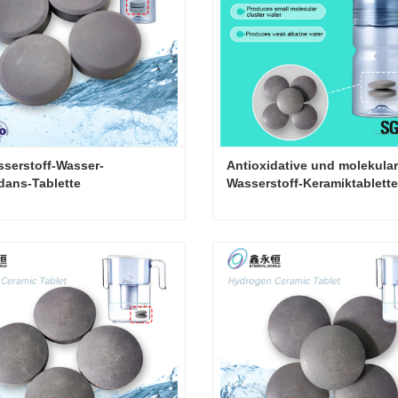
serstoff-Wasser-
Antioxidative und molekular
dans-Tablette
Wasserstoff-Keramiktabletten
Trinkwasser
Orp Wasserstoff-Wasser-Antioxidans-Tablette
ieren Sie mich jetzt
Kontaktieren Sie mich jetzt