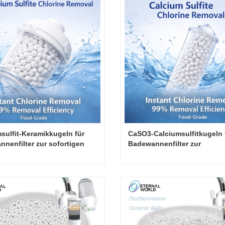
ieren Sie mich jetzt
Kontaktieren Sie mich jetzt
sulfit-Keramikkugeln für 
CaSO3-Calciumsulfitkugeln f
nenfilter zur sofortigen 
Badewannenfilter zur 
tfernung 
Wasserentchlorung und 
filtermedium)
Chlorreduktion
Calciumsulfit-Keramikkugeln für Badewannenfilter zur sofortigen Chlorentfernung (Wasserfiltermedium)
ieren Sie mich jetzt
Kontaktieren Sie mich jetzt