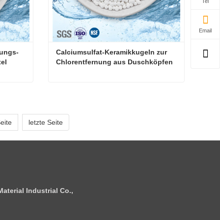
Tel
Email
nungs-
Calciumsulfat-Keramikkugeln zur 
el
Chlorentfernung aus Duschköpfen
Calciumsulfat-Chlor-Entfernungs-Keramikkugeln für Badebeutel
Calciumsulfat-Keramikkugeln zur Chlorentfernung aus Duschköpfen
Kontaktieren Sie mich jetzt
eite
letzte Seite
terial Industrial Co.,