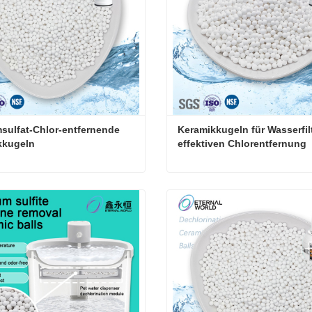
sulfat-Chlor-entfernende 
Keramikkugeln für Wasserfilt
kkugeln
effektiven Chlorentfernung
Calciumsulfat-Chlor-entfernende Keramikkugeln
ieren Sie mich jetzt
Kontaktieren Sie mich jetzt