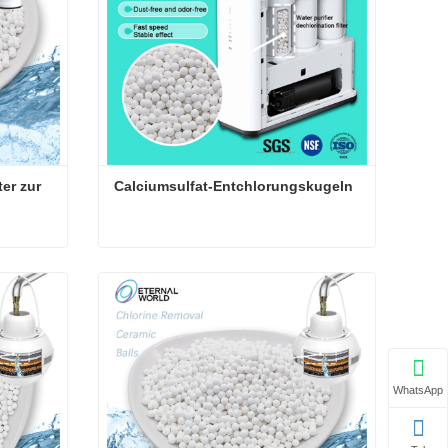
er zur 
Calciumsulfat-Entchlorungskugeln
Keramikkugeln für Wasserfilter zur effektiven Chlorentfernung
Calciumsulfat-Entchlorungskugeln
Kontaktieren Sie mich jetzt
WhatsApp