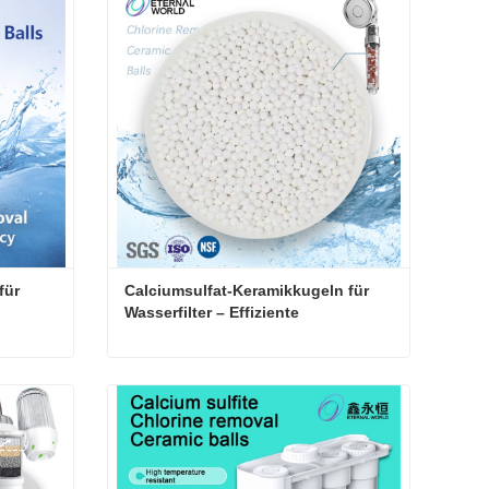
Kontaktieren Sie mich jetzt
ür 
Calciumsulfat-Keramikkugeln für 
Wasserfilter – Effiziente 
Chlorentfernung
CaSO3-Calciumsulfitkugeln für Badewannenfilter zur Wasserentchlorung und Chlorreduktion
Calciumsulfat-Keramikkugeln für Wasserfilter – Effiziente Chlorentfernung
Kontaktieren Sie mich jetzt