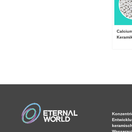
Calcium
Keramik
Kontakt
Konzentrie
Entwickl
keramisch
Wasserauf