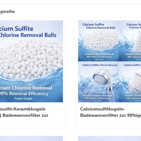
gsreihe
sulfit-Keramikkugeln 
Calciumsulfitkugeln-
 Badewannenfilter zur 
Badewannenfilter zur 99%ige
ntfernung und Entchlorung
Chlorentfernung und 
Wasserentchlorung
Calciumsulfit-Keramikkugeln (CaSO3) Badewannenfilter zur Chlorentfernung und Entchlorung