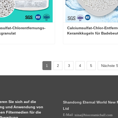
sulfat-Chlorentfernungs-
Calciumsulfat-Chlor-Entfer
granulat
Keramikkugeln für Badebeut
Calciumsulfat-Chlorentfernungs-Keramikgranulat
ieren Sie mich jetzt
Kontaktieren Sie mich jetzt
1
2
3
4
5
Nächste S
ren Sie sich auf die
Shandong Eternal World New Ma
ung und Anwendung von
Ltd
en Filtermedien für die
E-Mail :
nina@bioceramicball.com
bereitung