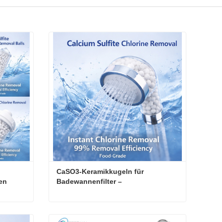
CaSO3-Keramikkugeln für 
n 
Badewannenfilter – 
Langanhaltende Chlorentfernung
Calciumsulfitkugeln-Badewannenfilter zur 99%igen Chlorentfernung und Wasserentchlorung
CaSO3-Keramikkugeln für Badewannenfilter – Langanhaltende Chlorentfernung