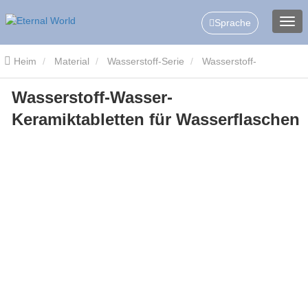
Sprache
Heim
Material
Wasserstoff-Serie
Wasserstoff-
Wasserstoff-Wasser-
Keramikscheiben/-Tabletten
Wasserstoff-Wasser-
Keramiktabletten für Wasserflaschen
Keramiktabletten für Wasserflaschen