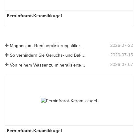
Ferninfrarot-Keramikkugel
2026-07-22
Magnesium-Remineralisierungsfiltermedium für RO-Wassersysteme
2026-07-15
So verhindern Sie Geruchs- und Bakterienbildung in Abwassertanks von Scheuersaugmaschinen
2026-07-07
Von reinem Wasser zu mineralisiertem Wasser: Wie ETERNAL WORLD die Mineralisierungsära des Leitungswassers anführt
Ferninfrarot-Keramikkugel