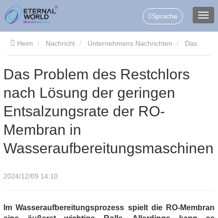
Sprache
Heim
Nachricht
Unternehmens Nachrichten
Das
Problem des Restchlors nach Lösung der geringen
Das Problem des Restchlors
nach Lösung der geringen
Entsalzungsrate der RO-Membran in
Entsalzungsrate der RO-
Wasseraufbereitungsmaschinen
Membran in
Wasseraufbereitungsmaschinen
2024/12/09 14:10
Im Wasseraufbereitungsprozess spielt die RO-Membran