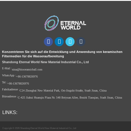
Konzentrieren Sie sich auf die Entwicklung und Anwendung von keramischen
Filtermedien für die Wasseraufbereitung
Shandong Eternal World New Material Industrial Co., Ltd
E-Mail :
nina@bioceramicball.com
WhatsApp :
+86-13678826976
Tel :
+86-13678826976
Fabrikadresse :
C24 Zhongbai New Material Park, Ost-Jingshi-Straße, Stadt Jinan, China
Büroadresse :
C-425 Jiahui Huanqiu Plaza Nr. 548 Beiyuan Allee, Bezirk Tiaoqiao, Stadt Jinan, China
LINKS:
Copyright © 2026 Shandong Eternal World New Material Industrial Co., Ltd