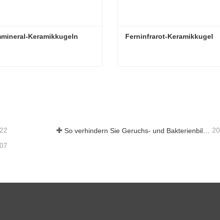
mmineral-Keramikkugeln
Ferninfrarot-Keramikkugel
mmineral-Keramikkugeln
Ferninfrarot-Keramikkugel
aktieren Sie mich jetzt
Kontaktieren Sie mich je
-22
20
So verhindern Sie Geruchs- und Bakterienbildung in Abwassertanks von Scheuersaugmaschinen
-07