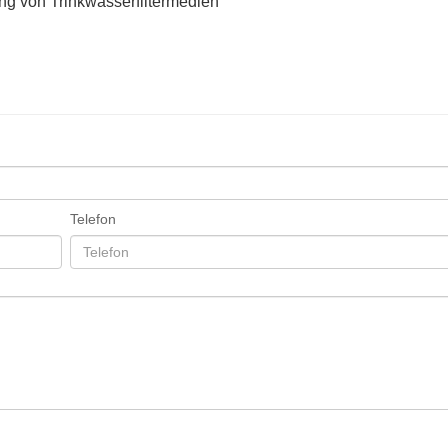
ng von Trinkwasserfiltermedien
Telefon