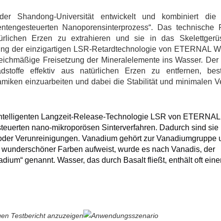
handong-Universität entwickelt und kombiniert die
entengesteuerten Nanoporensinterprozess“. Das technische P
ürlichen Erzen zu extrahieren und sie in das Skelettgerü
tzung der einzigartigen LSR-Retardtechnologie von ETERNAL
ichmäßige Freisetzung der Mineralelemente ins Wasser. Der V
dstoffe effektiv aus natürlichen Erzen zu entfernen, bes
amiken einzuarbeiten und dabei die Stabilität und minimalen V
intelligenten Langzeit-Release-Technologie LSR von ETERNAL
euerten nano-mikroporösen Sinterverfahren. Dadurch sind sie
ng oder Verunreinigungen. Vanadium gehört zur Vanadiumgruppe u
ahl wunderschöner Farben aufweist, wurde es nach Vanadis, der
dium“ genannt. Wasser, das durch Basalt fließt, enthält oft eine
gen Testbericht anzuzeigen