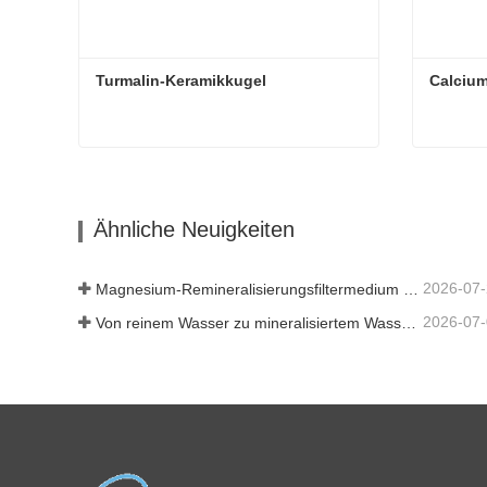
Turmalin-Keramikkugel
Calciu
Turmalin-Keramikkugel
Calciu
Kontaktieren Sie mich jetzt
Kont
Ähnliche Neuigkeiten
2026-07
Magnesium-Remineralisierungsfiltermedium für RO-Wassersysteme
2026-07
Von reinem Wasser zu mineralisiertem Wasser: Wie ETERNAL WORLD die Mineralisierungsära des Leitungswassers anführt