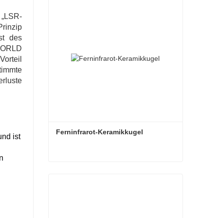
 „LSR-
rinzip
st des
 WORLD
orteil
timmte
erluste
Ferninfrarot-Keramikkugel
nd ist
n
Ferninfrarot-Keramikkugel
Kontaktieren Sie mich jetzt