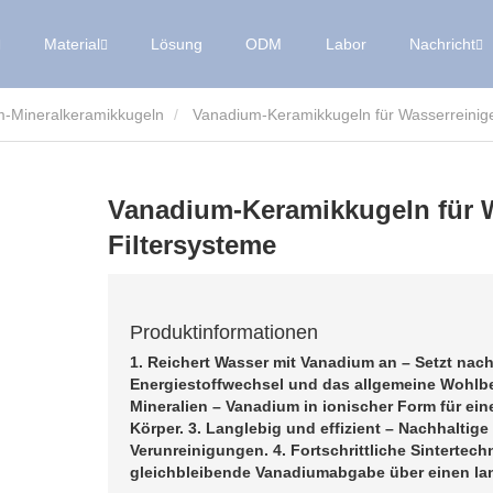
Material
Lösung
ODM
Labor
Nachricht
-Mineralkeramikkugeln
Vanadium-Keramikkugeln für Wasserreinig
Vanadium-Keramikkugeln für 
Filtersysteme
Produktinformationen
1. Reichert Wasser mit Vanadium an – Setzt nac
Energiestoffwechsel und das allgemeine Wohlbe
Mineralien – Vanadium in ionischer Form für ei
Körper. 3. Langlebig und effizient – ​​Nachhalti
Verunreinigungen. 4. Fortschrittliche Sintertec
gleichbleibende Vanadiumabgabe über einen la