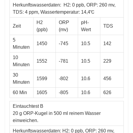
Herkunftswasserdaten: H2: 0 ppb, ORP: 260 mv,
TDS: 4 ppm, Wassertemperatur: 14,4℃
H2
ORP
pH-
Zeit
TDS
(ppb)
(mv)
Wert
5
1450
-745
10.5
142
Minuten
10
1552
-781
10.5
229
Minuten
30
1599
-802
10.6
456
Minuten
60 Min
1605
-805
10.6
626
Eintauchtest B
20 g ORP-Kugel in 500 ml reinem Wasser
einweichen.
Herkunftswasserdaten: H2: 0 ppb, ORP: 260 mv,