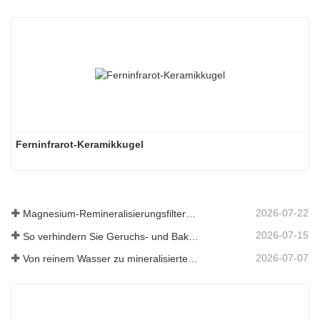
Ferninfrarot-Keramikkugel
2026-07-22
Magnesium-Remineralisierungsfiltermedium für RO-Wassersysteme
2026-07-15
So verhindern Sie Geruchs- und Bakterienbildung in Abwassertanks von Scheuersaugmaschinen
2026-07-07
Von reinem Wasser zu mineralisiertem Wasser: Wie ETERNAL WORLD die Mineralisierungsära des Leitungswassers anführt