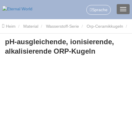
Sprache
Heim
Material
Wasserstoff-Serie
Orp-Ceramikkugeln
pH-ausgleichende, ionisierende,
pH-ausgleichende, ionisierende, alkalisierende ORP-Kugeln
alkalisierende ORP-Kugeln