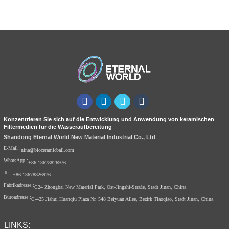
Konzentrieren Sie sich auf die Entwicklung und Anwendung von keramischen
Filtermedien für die Wasseraufbereitung
Shandong Eternal World New Material Industrial Co., Ltd
E-Mail :
nina@bioceramicball.com
WhatsApp :
+86-13678826976
Tel :
+86-13678826976
Fabrikadresse :
C24 Zhongbai New Material Park, Ost-Jingshi-Straße, Stadt Jinan, China
Büroadresse :
C-425 Jiahui Huanqiu Plaza Nr. 548 Beiyuan Allee, Bezirk Tiaoqiao, Stadt Jinan, China
LINKS: