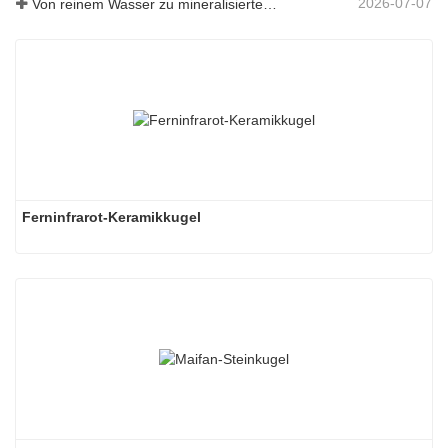
2026-07-07
Von reinem Wasser zu mineralisiertem Wasser: Wie ETERNAL WORLD die Mineralisierungsära des Leitungswassers anführt
Ferninfrarot-Keramikkugel