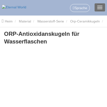
Sprache
Heim
Material
Wasserstoff-Serie
Orp-Ceramikkugeln
ORP-Antioxidanskugeln für
ORP-Antioxidanskugeln für Wasserflaschen
Wasserflaschen