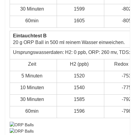
30 Minuten
1599
-802
60min
1605
-805
Eintauchtest B
20 g ORP Ball in 500 ml reinem Wasser einweichen.
Ursprungswasserdaten: H2: 0 ppb, ORP: 260 mv, TDS: 4
Zeit
H2 (ppb)
Redox (m
5 Minuten
1520
-753
10 Minuten
1540
-775
30 Minuten
1585
-792
60min
1596
-798