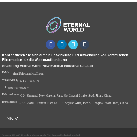
Konzentrieren Sie sich auf die Entwicklung und Anwendung von keramischen
Filtermedien für die Wasseraufbereitung
Shandong Eternal World New Material Industrial Co., Ltd
E-Mail :
nina@bioceramicball.com
WhatsApp :
+86-13678826976
Tel :
+86-13678826976
Fabrikadresse :
C24 Zhongbai New Material Park, Ost-Jingshi-Straße, Stadt Jinan, China
Büroadresse :
C-425 Jiahui Huanqiu Plaza Nr. 548 Beiyuan Allee, Bezirk Tiaoqiao, Stadt Jinan, China
LINKS:
Copyright © 2026 Shandong Eternal World New Material Industrial Co., Ltd