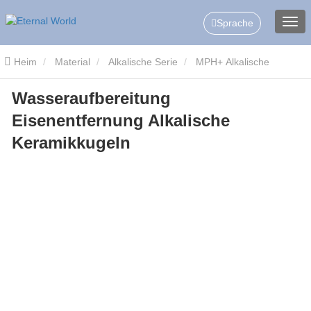
Sprache
Heim
Material
Alkalische Serie
MPH+ Alkalische
Wasseraufbereitung
Keramikkugeln
Wasseraufbereitung Eisenentfernung Alkalische
Eisenentfernung Alkalische
Keramikkugeln
Keramikkugeln