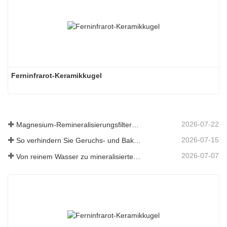
Ferninfrarot-Keramikkugel
2026-07-22
Magnesium-Remineralisierungsfiltermedium für RO-Wassersysteme
2026-07-15
So verhindern Sie Geruchs- und Bakterienbildung in Abwassertanks von Scheuersaugmaschinen
2026-07-07
Von reinem Wasser zu mineralisiertem Wasser: Wie ETERNAL WORLD die Mineralisierungsära des Leitungswassers anführt