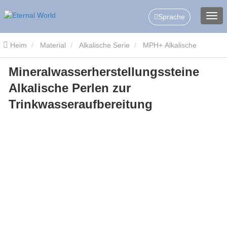
Sprache
Heim
Material
Alkalische Serie
MPH+ Alkalische
Mineralwasserherstellungssteine ​​
Keramikkugeln
Mineralwasserherstellungssteine ​​Alkalische
Alkalische Perlen zur
Perlen zur Trinkwasseraufbereitung
Trinkwasseraufbereitung