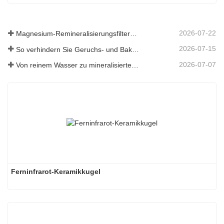
2026-07-22
Magnesium-Remineralisierungsfiltermedium für RO-Wassersysteme
2026-07-15
So verhindern Sie Geruchs- und Bakterienbildung in Abwassertanks von Scheuersaugmaschinen
2026-07-07
Von reinem Wasser zu mineralisiertem Wasser: Wie ETERNAL WORLD die Mineralisierungsära des Leitungswassers anführt
Ferninfrarot-Keramikkugel