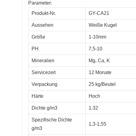
Parameter:
Produkt-Nr.
GY-CA21
Aussehen
Weiße Kugel
Größe
1-10mm
PH
7,5-10
Mineralien
Mg, Ca, K
Servicezeit
12 Monate
Verpackung
25 kg/Beutel
Härte
Hoch
Dichte g/m3
1.32
Spezifische Dichte
1,3-1,55
g/m3