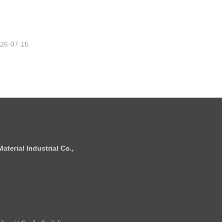
tzt
26-07-15
terial Industrial Co.,