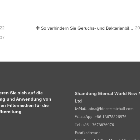
aktieren Sie mich jetzt
Kontaktieren Sie mich je
-22
20
So verhindern Sie Geruchs- und Bakterienbildung in Abwassertanks von Scheuersaugmaschinen
-07
ren Sie sich auf die
Shandong Eternal World New Ma
ung und Anwendung von
Ltd
en Filtermedien für die
E-Mail :
nina@bioceramicball.com
bereitung
WhatsApp :
+86-13678826976
Tel :
+86-13678826976
Fabrikadresse :