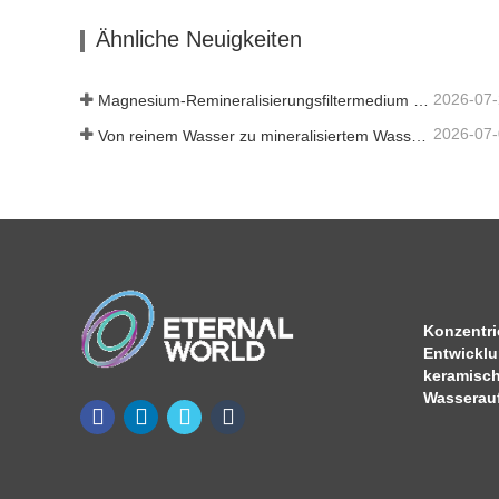
Kontaktieren Sie mich jetzt
Kont
Ähnliche Neuigkeiten
2026-07
Magnesium-Remineralisierungsfiltermedium für RO-Wassersysteme
2026-07
Von reinem Wasser zu mineralisiertem Wasser: Wie ETERNAL WORLD die Mineralisierungsära des Leitungswassers anführt
Konzentrie
Entwickl
keramisch
Wasserauf