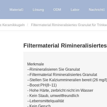
Material
Lösung
ODM
Labor
Nachricht
e Keramikkugeln
Filtermaterial Rimineralisiertes Granulat für Trink
Filtermaterial Rimineralisierte
Merkmale
--Rimineralisieren Sie Granulat
--Filtermaterial Rimineralisiertes Granulat
--Stellen Sie Kalziummineralien bereit (26 mg/l
--Boost PH(8~11)
- Hohe Härte, zerbricht nicht im Wasser
- Kein Staub, umweltfreundlich
--Lebensmittelqualität
- Kein Geruch