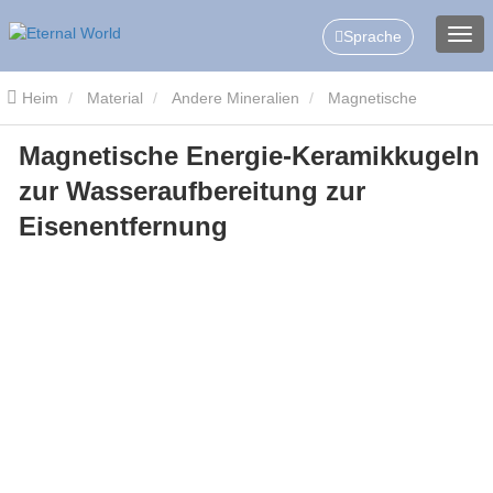
Sprache
Heim
Material
Andere Mineralien
Magnetische
Magnetische Energie-Keramikkugeln
Keramikkugeln
Magnetische Energie-Keramikkugeln zur
zur Wasseraufbereitung zur
Wasseraufbereitung zur Eisenentfernung
Eisenentfernung