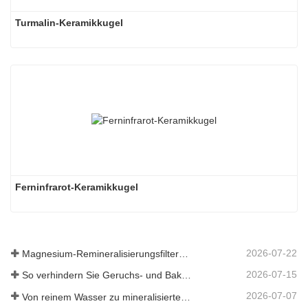
Turmalin-Keramikkugel
Ferninfrarot-Keramikkugel
2026-07-22
Magnesium-Remineralisierungsfiltermedium für RO-Wassersysteme
2026-07-15
So verhindern Sie Geruchs- und Bakterienbildung in Abwassertanks von Scheuersaugmaschinen
2026-07-07
Von reinem Wasser zu mineralisiertem Wasser: Wie ETERNAL WORLD die Mineralisierungsära des Leitungswassers anführt