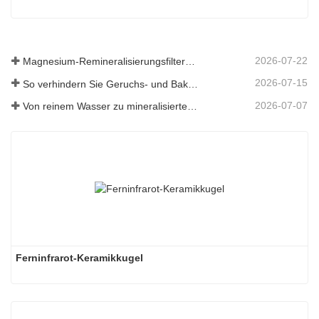
2026-07-22
Magnesium-Remineralisierungsfiltermedium für RO-Wassersysteme
2026-07-15
So verhindern Sie Geruchs- und Bakterienbildung in Abwassertanks von Scheuersaugmaschinen
2026-07-07
Von reinem Wasser zu mineralisiertem Wasser: Wie ETERNAL WORLD die Mineralisierungsära des Leitungswassers anführt
Ferninfrarot-Keramikkugel