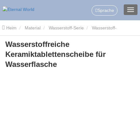
Sprache
Heim
Material
Wasserstoff-Serie
Wasserstoff-
Wasserstoffreiche
Keramikscheiben/-Tabletten
Wasserstoffreiche
Keramiktablettenscheibe für
Keramiktablettenscheibe für Wasserflasche
Wasserflasche