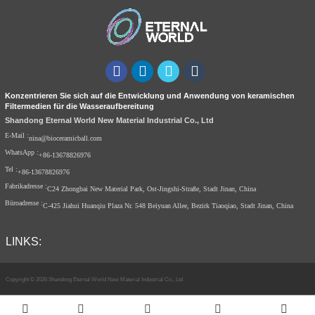
Konzentrieren Sie sich auf die Entwicklung und Anwendung von keramischen
Filtermedien für die Wasseraufbereitung
Shandong Eternal World New Material Industrial Co., Ltd
E-Mail :
nina@bioceramicball.com
WhatsApp :
+86-13678826976
Tel :
+86-13678826976
Fabrikadresse :
C24 Zhongbai New Material Park, Ost-Jingshi-Straße, Stadt Jinan, China
Büroadresse :
C-425 Jiahui Huanqiu Plaza Nr. 548 Beiyuan Allee, Bezirk Tiaoqiao, Stadt Jinan, China
LINKS:
Copyright © 2026 Shandong Eternal World New Material Industrial Co., Ltd
Index