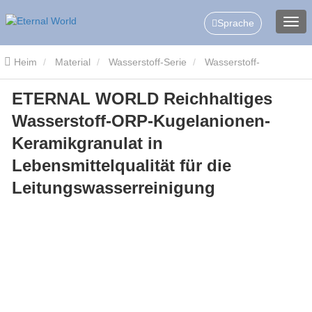
Sprache
Heim
Material
Wasserstoff-Serie
Wasserstoff-
ETERNAL WORLD Reichhaltiges
Keramikkugeln
ETERNAL WORLD Reichhaltiges Wasserstoff-
Wasserstoff-ORP-Kugelanionen-
ORP-Kugelanionen-Keramikgranulat in Lebensmittelqualität für die
Keramikgranulat in
Lebensmittelqualität für die
Leitungswasserreinigung
Leitungswasserreinigung