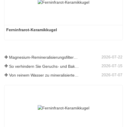
Ferninfrarot-Keramikkugel
2026-07-22
Magnesium-Remineralisierungsfiltermedium für RO-Wassersysteme
2026-07-15
So verhindern Sie Geruchs- und Bakterienbildung in Abwassertanks von Scheuersaugmaschinen
2026-07-07
Von reinem Wasser zu mineralisiertem Wasser: Wie ETERNAL WORLD die Mineralisierungsära des Leitungswassers anführt