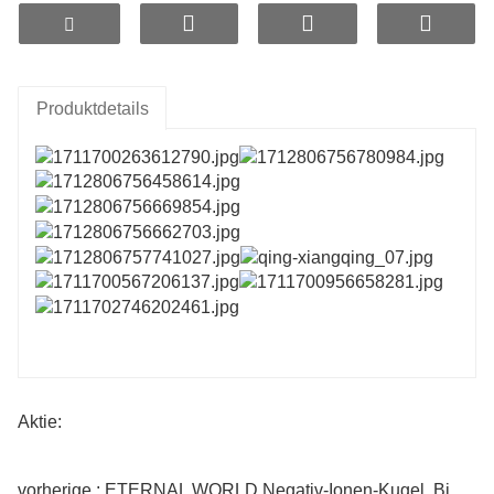
nanomikroporösen Gradienten-Hochtemperatur-
Sinterprozess, der es effizienter macht, unabhängig
von Wassertemperaturbeschränkungen, bei Kontakt mit
Wasser freisetzt und das Material weiter verbessert
Härte, ohne Staub oder Geruch.
Produktdetails
Dieses Material wird häufig zur
gesundheitsfunktionalen Verbesserung von
Filterelementen, Tassen, Wasserkochern, Duschköpfen
und anderen Produkten von Wasserreinigern
verwendet und wird auch in der modernen
Landwirtschaft wie der Tierhaltung und der
landwirtschaftlichen Bewässerung eingesetzt.
Aktie:
vorherige : ETERNAL WORLD Negativ-Ionen-Kugel, Bio-Keramik-Kugeln, Wasserstoff-Keramik-ORP-Kugel für die Wasseraufbereitung