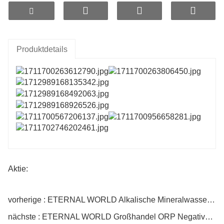
Potenzial und antibakterielle Materialien. Sie nutzen
die
EWIGE WELT
Intelligente LSR-Technologie und -
Gradient mit Langzeitwirkung und verzögerter
Freisetzung
Produktdetails
Nano-mikroporöser Hochtemperatur-Sinterprozess.
Wenn sie in Wasser gelegt werden, können sie
Wasserstoff mit höherer Effizienz erzeugen,
unabhängig von der Wassertemperatur, und zwar
staubfrei und geruchlos.
Aktie:
vorherige : ETERNAL WORLD Alkalische Mineralwasseraufbereitung ORP-Wasserstoffkugel Wasserfiltration Wasserstoff ORP-Keramikkugeln
nächste : ETERNAL WORLD Großhandel ORP Negative Ionen Keramik Bio Medien Wasserstoff Wasser Keramikscheibe