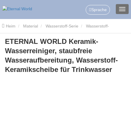
Sprache
Heim
Material
Wasserstoff-Serie
Wasserstoff-
ETERNAL WORLD Keramik-
Keramikscheiben/-Tabletten
ETERNAL WORLD Keramik-
Wasserreiniger, staubfreie
Wasserreiniger, staubfreie Wasseraufbereitung, Wasserstoff-
Wasseraufbereitung, Wasserstoff-
Keramikscheibe für Trinkwasser
Keramikscheibe für Trinkwasser