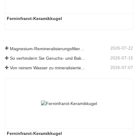
Ferninfrarot-Keramikkugel
2026-07-22
Magnesium-Remineralisierungsfiltermedium für RO-Wassersysteme
2026-07-15
So verhindern Sie Geruchs- und Bakterienbildung in Abwassertanks von Scheuersaugmaschinen
2026-07-07
Von reinem Wasser zu mineralisiertem Wasser: Wie ETERNAL WORLD die Mineralisierungsära des Leitungswassers anführt
Ferninfrarot-Keramikkugel