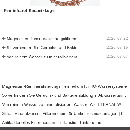
Ferninfrarot-Keramikkugel
2026-07-22
Magnesium-Remineralisierungsfiltermedium für RO-Wassersysteme
2026-07-15
So verhindern Sie Geruchs- und Bakterienbildung in Abwassertanks von Scheuersaugmaschinen
2026-07-07
Von reinem Wasser zu mineralisiertem Wasser: Wie ETERNAL WORLD die Mineralisierungsära des Leitungswassers anführt
Magnesium-Remineralisierungsfiltermedium für RO-Wassersysteme
So verhindern Sie Geruchs- und Bakterienbildung in Abwassertanks von Scheuersaugmaschinen
Von reinem Wasser zu mineralisiertem Wasser: Wie ETERNAL WORLD die Mineralisierungsära des Leitungswassers anführt
Silikat-Mineralwasser-Filtermedium für Umkehrosmoseanlagen | ETERNAL WORLD Mineral Gem® Technologie
Antibakterielles Filtermedium für Haustier-Trinkbrunnen