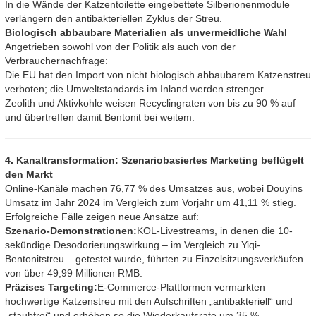
In die Wände der Katzentoilette eingebettete Silberionenmodule
verlängern den antibakteriellen Zyklus der Streu.
Biologisch abbaubare Materialien als unvermeidliche Wahl
Angetrieben sowohl von der Politik als auch von der
Verbrauchernachfrage:
Die EU hat den Import von nicht biologisch abbaubarem Katzenstreu
verboten; die Umweltstandards im Inland werden strenger.
Zeolith und Aktivkohle weisen Recyclingraten von bis zu 90 % auf
und übertreffen damit Bentonit bei weitem.
4. Kanaltransformation: Szenariobasiertes Marketing beflügelt
den Markt
Online-Kanäle machen 76,77 % des Umsatzes aus, wobei Douyins
Umsatz im Jahr 2024 im Vergleich zum Vorjahr um 41,11 % stieg.
Erfolgreiche Fälle zeigen neue Ansätze auf:
Szenario-Demonstrationen:
KOL-Livestreams, in denen die 10-
sekündige Desodorierungswirkung – im Vergleich zu Yiqi-
Bentonitstreu – getestet wurde, führten zu Einzelsitzungsverkäufen
von über 49,99 Millionen RMB.
Präzises Targeting:
E-Commerce-Plattformen vermarkten
hochwertige Katzenstreu mit den Aufschriften „antibakteriell“ und
„staubfrei“ und erhöhen so die Wiederkaufsrate um 35 %.