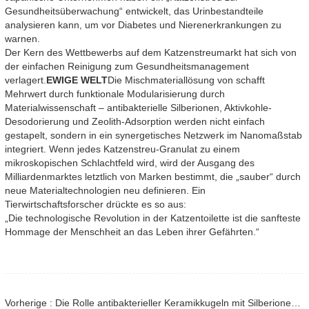
Gesundheitsüberwachung“ entwickelt, das Urinbestandteile
analysieren kann, um vor Diabetes und Nierenerkrankungen zu
warnen.
Der Kern des Wettbewerbs auf dem Katzenstreumarkt hat sich von
der einfachen Reinigung zum Gesundheitsmanagement
verlagert.
EWIGE WELT
Die Mischmateriallösung von schafft
Mehrwert durch funktionale Modularisierung durch
Materialwissenschaft – antibakterielle Silberionen, Aktivkohle-
Desodorierung und Zeolith-Adsorption werden nicht einfach
gestapelt, sondern in ein synergetisches Netzwerk im Nanomaßstab
integriert. Wenn jedes Katzenstreu-Granulat zu einem
mikroskopischen Schlachtfeld wird, wird der Ausgang des
Milliardenmarktes letztlich von Marken bestimmt, die „sauber“ durch
neue Materialtechnologien neu definieren. Ein
Tierwirtschaftsforscher drückte es so aus:
„Die technologische Revolution in der Katzentoilette ist die sanfteste
Hommage der Menschheit an das Leben ihrer Gefährten.“
Vorherige : Die Rolle antibakterieller Keramikkugeln mit Silberionen in Wassertanks von Haushaltsgeräten