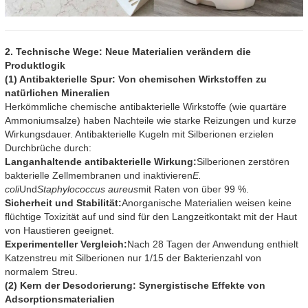
2. Technische Wege: Neue Materialien verändern die
Produktlogik
(1) Antibakterielle Spur: Von chemischen Wirkstoffen zu
natürlichen Mineralien
Herkömmliche chemische antibakterielle Wirkstoffe (wie quartäre
Ammoniumsalze) haben Nachteile wie starke Reizungen und kurze
Wirkungsdauer. Antibakterielle Kugeln mit Silberionen erzielen
Durchbrüche durch:
Langanhaltende antibakterielle Wirkung:
Silberionen zerstören
bakterielle Zellmembranen und inaktivieren
E.
coli
Und
Staphylococcus aureus
mit Raten von über 99 %.
Sicherheit und Stabilität:
Anorganische Materialien weisen keine
flüchtige Toxizität auf und sind für den Langzeitkontakt mit der Haut
von Haustieren geeignet.
Experimenteller Vergleich:
Nach 28 Tagen der Anwendung enthielt
Katzenstreu mit Silberionen nur 1/15 der Bakterienzahl von
normalem Streu.
(2) Kern der Desodorierung: Synergistische Effekte von
Adsorptionsmaterialien