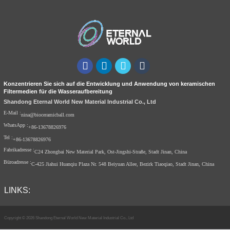
Konzentrieren Sie sich auf die Entwicklung und Anwendung von keramischen
Filtermedien für die Wasseraufbereitung
Shandong Eternal World New Material Industrial Co., Ltd
E-Mail :
nina@bioceramicball.com
WhatsApp :
+86-13678826976
Tel :
+86-13678826976
Fabrikadresse :
C24 Zhongbai New Material Park, Ost-Jingshi-Straße, Stadt Jinan, China
Büroadresse :
C-425 Jiahui Huanqiu Plaza Nr. 548 Beiyuan Allee, Bezirk Tiaoqiao, Stadt Jinan, China
LINKS:
Copyright © 2026 Shandong Eternal World New Material Industrial Co., Ltd