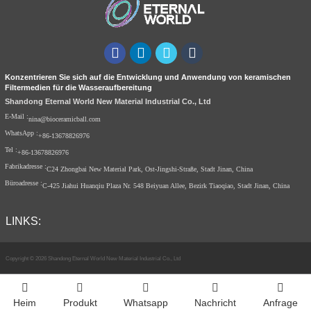
Konzentrieren Sie sich auf die Entwicklung und Anwendung von keramischen
Filtermedien für die Wasseraufbereitung
Shandong Eternal World New Material Industrial Co., Ltd
E-Mail :
nina@bioceramicball.com
WhatsApp :
+86-13678826976
Tel :
+86-13678826976
Fabrikadresse :
C24 Zhongbai New Material Park, Ost-Jingshi-Straße, Stadt Jinan, China
Büroadresse :
C-425 Jiahui Huanqiu Plaza Nr. 548 Beiyuan Allee, Bezirk Tiaoqiao, Stadt Jinan, China
LINKS:
Copyright © 2026 Shandong Eternal World New Material Industrial Co., Ltd
Index
Heim
Produkt
Whatsapp
Nachricht
Anfrage