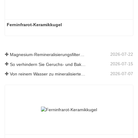
Ferninfrarot-Keramikkugel
2026-07-22
Magnesium-Remineralisierungsfiltermedium für RO-Wassersysteme
2026-07-15
So verhindern Sie Geruchs- und Bakterienbildung in Abwassertanks von Scheuersaugmaschinen
2026-07-07
Von reinem Wasser zu mineralisiertem Wasser: Wie ETERNAL WORLD die Mineralisierungsära des Leitungswassers anführt