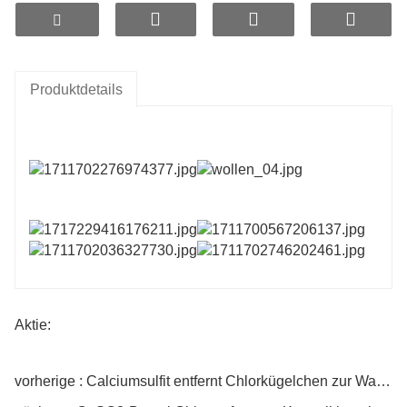
Badezentren, Chlorentfernungsgeräten und Geräten zur
industriellen Wasserchlorentfernung. Ihre Hauptfunktion ist
die Beseitigung von Restchlor im Wasser, einschließlich
gebundenem Restchlor und freiem Restchlor wie CIO-
(Hypochloritionen), HCIO (Hypochlorige Säure), Cl2
Produktdetails
(Chlorgas) usw. Verglichen mit herkömmlicher Aktivkohle zur
Chlorentfernung bieten Calciumsulfit-Kugeln zur
Chlorentfernung Vorteile wie lang anhaltende Wirksamkeit,
hohe Effizienz, Sicherheit, hohe Temperaturbeständigkeit
und Resistenz gegen Bakterienwachstum. Darüber hinaus
sind sie im Vergleich zu KDF-Kupfer-Zink-Legierungen
kostengünstiger in der Herstellung und bieten eine
effektivere Chlorentfernung.
Geben Sie das blaue Testreagenz separat in
Leitungswasser und in mit Chlorkugeln getränktes
Wasser. Färbt sich das mit Chlorkugeln getränkte
Aktie:
Wasser nicht blau, ist dies ein Hinweis darauf, dass die
Chlorkugeln industrielle Schadstoffe aus dem Wasser
entfernen können.
vorherige : Calciumsulfit entfernt Chlorkügelchen zur Wasserreinigung
Geben Sie das Reagenz zur