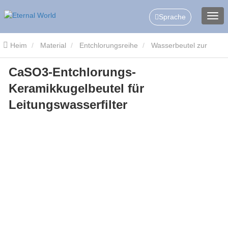
Sprache
Heim
Material
Entchlorungsreihe
Wasserbeutel zur
CaSO3-Entchlorungs-
Chlorentfernung
CaSO3-Entchlorungs-Keramikkugelbeutel für
Keramikkugelbeutel für
Leitungswasserfilter
Leitungswasserfilter