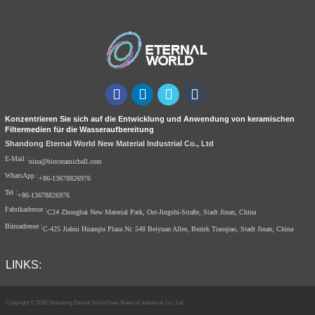
Konzentrieren Sie sich auf die Entwicklung und Anwendung von keramischen
Filtermedien für die Wasseraufbereitung
Shandong Eternal World New Material Industrial Co., Ltd
E-Mail :
nina@bioceramicball.com
WhatsApp :
+86-13678826976
Tel :
+86-13678826976
Fabrikadresse :
C24 Zhongbai New Material Park, Ost-Jingshi-Straße, Stadt Jinan, China
Büroadresse :
C-425 Jiahui Huanqiu Plaza Nr. 548 Beiyuan Allee, Bezirk Tiaoqiao, Stadt Jinan, China
LINKS:
Copyright © 2026 Shandong Eternal World New Material Industrial Co., Ltd