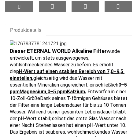
·
Größe:
10
"
*2,5" (Durchmesser)
Produktdetails
Dieser ETERNAL WORLD Alkaline Filter
wurde 
11"*2,5" (Tag)
entwickelt, um stets ausgewogenes, 
wohlschmeckendes Wasser zu liefern. Es erhöht 
die
pH-Wert auf einen stabilen Bereich von 7,0–9,5 
einstellen.
gleichzeitig wird das Wasser mit 
essentiellen Mineralien angereichert, einschließlich
0–5 
12" * 2,5" (Durchmesser)
ppm
Magnesium,
0–5 ppm
Kalzium.
Entworfen in einer 
10-Zoll-Größe
Dank seines T-förmigen Gehäuses bietet 
der Filter eine lange Lebensdauer für bis zu 10 Tonnen 
Wasser. Während seiner gesamten Lebensdauer bleibt 
der pH-Wert stabil; selbst das erste Glas Wasser nach 
einer Nacht Stehenlassen hat einen pH-Wert unter 10. 
Sondergrößen
Das Ergebnis ist sauberes, wohlschmeckendes Wasser 