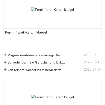
Ferninfrarot-Keramikkugel
2026-07-22
Magnesium-Remineralisierungsfiltermedium für RO-Wassersysteme
2026-07-15
So verhindern Sie Geruchs- und Bakterienbildung in Abwassertanks von Scheuersaugmaschinen
2026-07-07
Von reinem Wasser zu mineralisiertem Wasser: Wie ETERNAL WORLD die Mineralisierungsära des Leitungswassers anführt