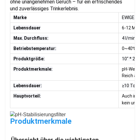
ohne unangenehmen Geruch – für ein erfrischendes 
und zuverlässiges Trinkerlebnis.
Marke
EWIGE W
Lebensdauer
6-12 Mo
Wasserqualität
Max. Durchfluss:
4 l/min 
• Stabiler pH-Wert über die Zeit
·
Erste Tasse nach der Nacht:
Betriebstemperatur:
0~40℃
Guter Geschmack, kein Geruch
Produktgröße:
10" * 2,
Produktmerkmale:
pH-Wert 
Reich an
Lebensdauer:
≥10 Ton
Hauptvorteil:
Auch im 
kein un
Produktmerkmale