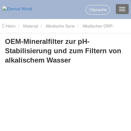
Sprache
Heim
Material
Alkalische Serie
Alkalischer ORP-
OEM-Mineralfilter zur pH-
Wasserfilter
OEM-Mineralfilter zur pH-Stabilisierung und zum
Stabilisierung und zum Filtern von
Filtern von alkalischem Wasser
alkalischem Wasser